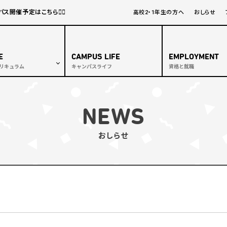
開催予定はこちら🏃‍♂️
高校2・1年生の方へ
おしらせ
E
CAMPUS LIFE
EMPLOYMENT
リキュラム
キャンパスライフ
資格と就職
ュラム
コラボ授業
NEWS
スタイリストコース
おしらせ
・ネイルコース
ダルスタイリストコース
ッシュデザイナーコース
フェイシャルエステティックコース
方対象