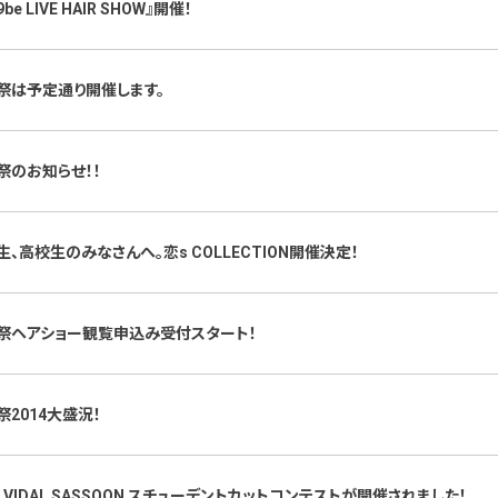
9be LIVE HAIR SHOW』開催！
祭は予定通り開催します。
祭のお知らせ！！
生、高校生のみなさんへ。恋s COLLECTION開催決定！
祭ヘアショー観覧申込み受付スタート！
祭2014大盛況！
、VIDAL SASSOON スチューデントカットコンテストが開催されました！