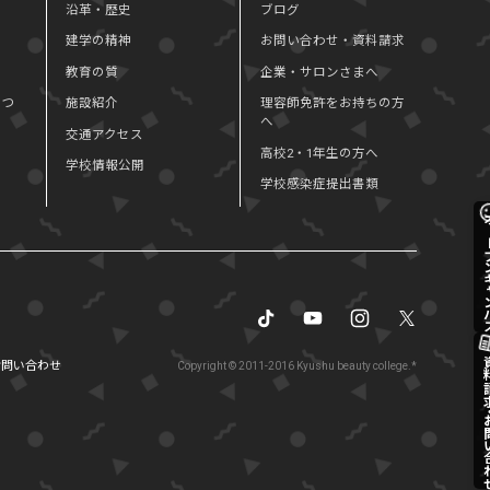
沿革・歴史
ブログ
建学の精神
お問い合わせ・資料請求
教育の質
企業・サロンさまへ
につ
施設紹介
理容師免許をお持ちの方
へ
交通アクセス
高校2・1年生の方へ
学校情報公開
学校感染症提出書類
オープンキ
資料請求・お問
お問い合わせ
Copyright © 2011-2016 Kyushu beauty college.*