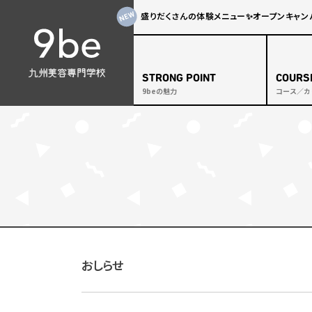
盛りだくさんの体験メニュー✨オープンキャンパス
STRONG POINT
COURS
9beの魅力
コース／カ
カリキ
サロン
トップ
メイク
ブライ
アイラ
おしらせ
一般の