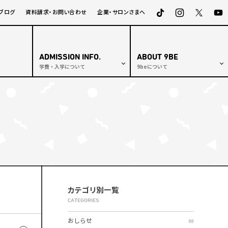
ブログ
資料請求・お問い合わせ
企業・サロンさまへ
ADMISSION INFO.
ABOUT 9BE
学費・入学について
9beについて
学校長挨拶
専門課程
沿革・歴史
通信課程
建学の精神
理容修得者課程
教育の質
学費支援制度
施設紹介
入学検定料等の返還について
交通アクセス
オープンキャンパス
学校情報公開
カテゴリ別一覧
CATEGORIES
おしらせ
88