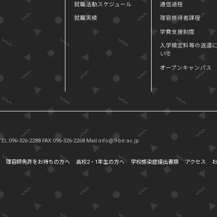
就職活動スケジュール
通信過程
就職実績
理容修得者課程
学費支援制度
入学検定料等の返還
いて
オープンキャンパス
TEL:096-326-2288
FAX:096-326-2268
Mail:info@9-be.ac.jp
理容師免許をお持ちの方へ
高校2・1年生の方へ
学校感染症提出書類
アクセス