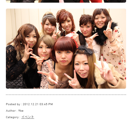
Posted by
2012.12.21 03:45 PM
Author
9be
Category
イベント