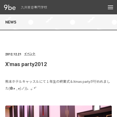
メニュー
NEWS
2012.12.21
イベント
X'mas party2012
熊本ホテルキャッスルにて１年生の終業式＆Xmas partyが行われまし
た(✿◕ ‿◕ฺ)ノ))。₀: *゜