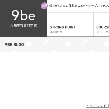
盛りだくさんの体験メニュー✨オープンキャンパス
STRONG POINT
COURS
9beの魅力
コース／カ
カリキ
9BE BLOG
サロン
トップ
メイク
ブライ
アイラ
一般の
トップスタイ