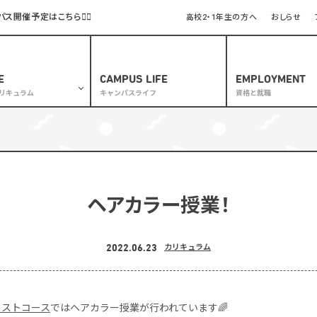
開催予定はこちら🏃‍♂️
高校2・1年生の方へ
おしらせ
E
CAMPUS LIFE
EMPLOYMENT
リキュラム
キャンパスライフ
資格と就職
ュラム
コラボ授業
スタイリストコース
ヘアカラー授業！
・ネイルコース
ダルスタイリストコース
2022.06.23
カリキュラム
ッシュデザイナーコース
フェイシャルエステティックコース
方対象
リストコース
ではヘアカラー授業が行われています🌈