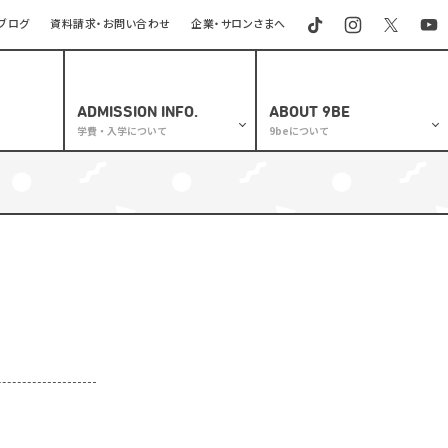
ブログ
資料請求・お問い合わせ
企業・サロンさまへ
ADMISSION INFO.
ABOUT 9BE
学費・入学について
9beについて
学校長挨拶
専門課程
沿革・歴史
通信課程
建学の精神
理容修得者課程
教育の質
学費支援制度
施設紹介
入学検定料等の返還について
交通アクセス
オープンキャンパス
学校情報公開