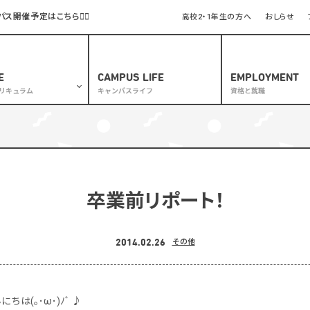
開催予定はこちら🏃‍♂️
高校2・1年生の方へ
おしらせ
E
CAMPUS LIFE
EMPLOYMENT
リキュラム
キャンパスライフ
資格と就職
ュラム
コラボ授業
スタイリストコース
卒業前リポート！
・ネイルコース
ダルスタイリストコース
2014.02.26
その他
ッシュデザイナーコース
フェイシャルエステティックコース
方対象
ちは(｡･ω･)ﾉﾞ ♪