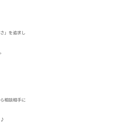
しさ」を追求し
。
がら相談相手に
い♪