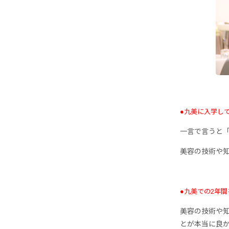
●九美に入学し
一言で言うと
美容の技術や
●九美での2年
美容の技術や
とが本当に良