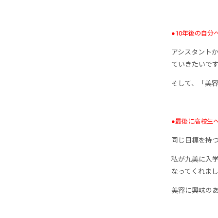
●10年後の自分
アシスタント
ていきたいで
そして、「美
●最後に高校生
同じ目標を持
私が九美に入
なってくれま
美容に興味の