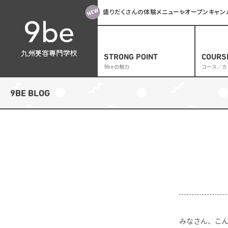
盛りだくさんの体験メニュー✨オープンキャンパス
STRONG POINT
COURS
9beの魅力
コース／カ
カリキ
9BE BLOG
サロン
トップ
メイク
ブライ
アイラ
一般の
みなさん、こんに