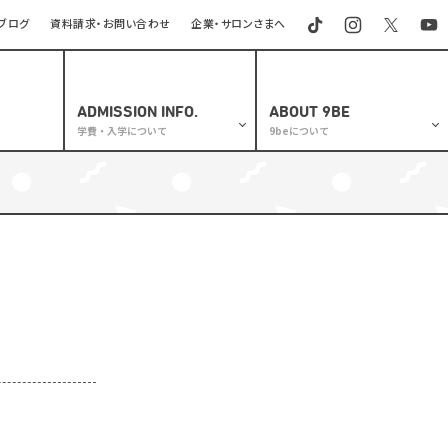
ブログ
資料請求・お問い合わせ
企業・サロンさまへ
ADMISSION INFO.
ABOUT 9BE
学費・入学について
9beについて
学校長挨拶
専門課程
沿革・歴史
通信課程
建学の精神
理容修得者課程
教育の質
学費支援制度
施設紹介
入学検定料等の返還について
交通アクセス
オープンキャンパス
学校情報公開