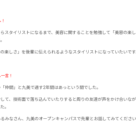
へ！
からスタイリストになるまで、美容に関することを勉強して「美容の楽
す。
容の楽しさ」を後輩に伝えられるようなスタイリストになっていたいです
へ一言！
つ「仲間」と九美で過す2年間はあっという間でした。
学して、技術面で落ち込んでいたりすると周りの友達が声をかけ合いな
した。
あるみなさん、九美のオープンキャンパスで先輩とお話してみてくださ