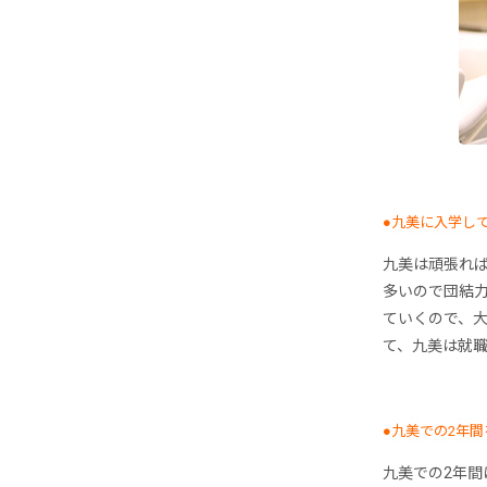
●九美に入学し
九美は頑張れ
多いので団結
ていくので、
て、九美は就
●九美での2年
九美での2年