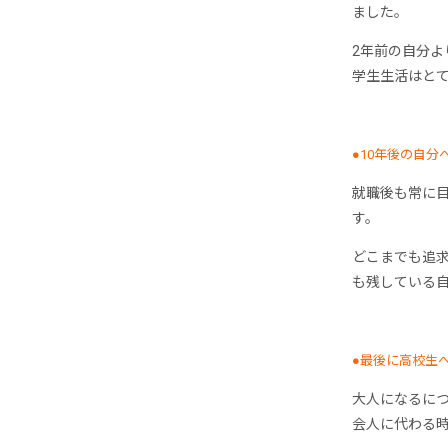
ました。
2年前の自分
学生生活はと
●10年後の自分
就職後も常に
す。
どこまでも追
も残している
●最後に高校生
大人になるに
会人に代わる